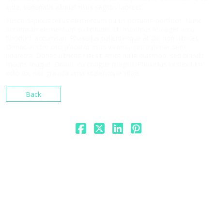
ante, venenatis aliquet risus sagittis laoreet.
Fusce dapibus tellus elementum purus posuere porttitor. Nunc
accumsan elementum sollicitudin. Ut maximus leo eget arcu
tincidunt accumsan. Phasellus pellentesque at dui non ultrices.
Donec auctor orci placerat risus viverra, nec pulvinar sem
pharetra. Donec ultrices nisi sit amet nulla euismod, sed blandit
mauris feugiat. Donec eu congue magna. Phasellus vestibulum
odio ex, nec gravida urna scelerisque vitae.
Back